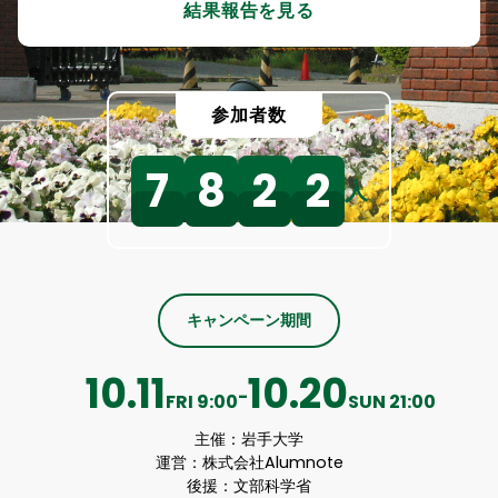
結果報告を見る
参加者数
7
8
2
2
人
キャンペーン期間
10.11
10.20
-
FRI
9:00
SUN
21:00
主催：
岩手大学
運営：株式会社Alumnote
後援：文部科学省