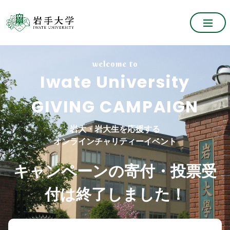
welcome to
Iwate University
GIVING CAMPAIGN
岩大・岩大生
を応援する
オンラインチャリティーイベント
キャンペーンの寄付・投票受
付は終了しました！