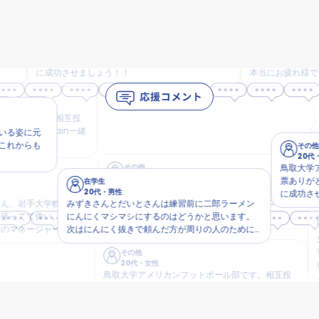
その他
その他
20代
・
男性
20代
・
女性
鳥取大学アメリカンフットボール部です。相互投
おつかれさまです！にこです！
票ありがとうございます！Giving Campain一緒
た！ みんなかっこよかったで
に成功させましょう！！
本当にお疲れ様でした！ そして、練習潜りもさせ
ていただいて、ありがとうご
nalで対戦してる姿をたの
ほんと生活してます。岩手
部です。相互投
あれば寄らせてもらいます〜
 Campain一緒
に元
ください！
らも
その他
鳥取
20代
・
女性
票あり
その他
鳥取大学アメリカ
20代
・
男性
に成
票ありがとうございま
在学生
鳥取大学アメリカンフットボール部です。相互投
20代
・
男性
に成功させましょ
票ありがとうございます！Giving Campain一緒
岩手大学軟式野
みずきさんとだいとさんは練習前に二郎ラーメン
に成功させましょう！！
てて偉い。私は
にんにくマシマシにするのはどうかと思います。
そ
2
ネージャーをや
次はにんにく抜きで頼んだ方が周りの人のために
東北芸
活で忙しい日々
なると思います。
学生で
その他
すごいか身に染
20代
・
女性
頑張り
鳥取大学アメリカンフットボール部です。相互投
票ありがとうございます！Giving Campain一緒
に成功させましょう！！